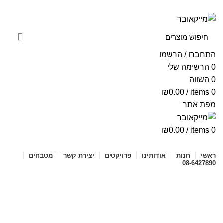
ניוזלטר
יצירת קשר
שאלות ותשובות
התחברו / הרשמו
0
הרשימה שלי
0
השווה
₪
0.00
/
items
0
מפת אתר
₪
0.00
/
items
0
קטגוריות מוצרים
ראשי
חנות
אודותינו
פרויקטים
יצירת קשר
מטבחים
08-6427890
עגלת הקניות
תשלום
ההזמנה הושלמה