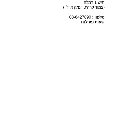
חיש 1 רמלה
(צמוד לרהיטי עמק איילון)
טלפון :
08-6427890
שעות פעילות
א’ – ה’ 9:30 – 19:00
ו’ 9:30 – 13:00
כתובת
המייל שלנו
sherut.mkvr@gmail.com
רשתות
חברתיות
כל הזכויות שמורות © 2021 מייקאובר