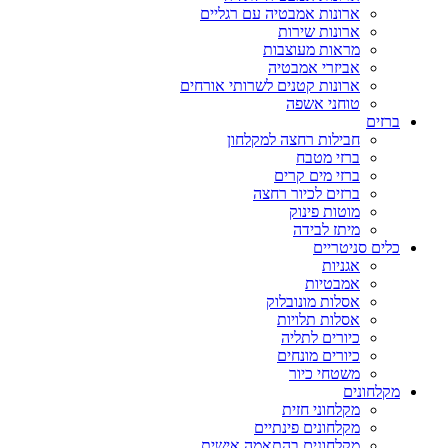
ארונות אמבטיה עם רגליים
ארונות שירות
מראות מעוצבות
אביזרי אמבטיה
ארונות קטנים לשרותי אורחים
טוחני אשפה
ברזים
חבילות רחצה למקלחון
ברזי מטבח
ברזי מים קרים
ברזים לכיור רחצה
מוטות פינוק
מיתז לבידה
כלים סניטריים
אגניות
אמבטיות
אסלות מונובלוק
אסלות תלויות
כיורים לתליה
כיורים מונחים
משטחי כיור
מקלחונים
מקלחוני חזית
מקלחונים פינתיים
מקלחונים בהתאמה אישית