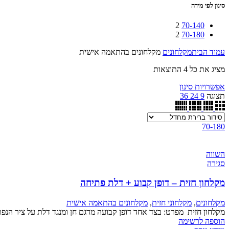
סינון לפי מידה
2
70-140
2
70-180
עמוד הבית
מקלחונים
מקלחונים בהתאמה אישית
מציג את כל 4 התוצאות
אפשרויות סינון
תצוגה
9
24
36
70-180
השווה
סגירה
מקלחון חזית – דופן קבוע + דלת פתיחה
מקלחונים
,
מקלחוני חזית
,
מקלחונים בהתאמה אישית
מקלחון חזית מפרט: בצד אחד דופן קבועה מדגם חן ומנגד דלת על ציר הנפתחת פנימה והחוצה, גובה 
הוספה לרשימה