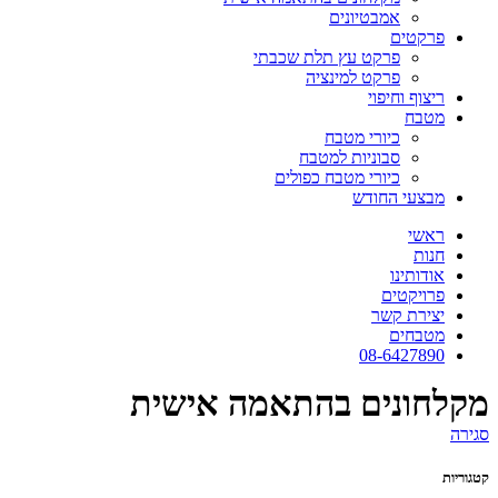
אמבטיונים
פרקטים
פרקט עץ תלת שכבתי
פרקט למינציה
ריצוף וחיפוי
מטבח
כיורי מטבח
סבוניות למטבח
כיורי מטבח כפולים
מבצעי החודש
ראשי
חנות
אודותינו
פרויקטים
יצירת קשר
מטבחים
08-6427890
מקלחונים בהתאמה אישית
סגירה
קטגוריות