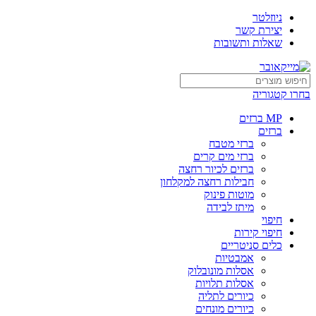
ניוזלטר
יצירת קשר
שאלות ותשובות
בחרו קטגוריה
MP ברזים
ברזים
ברזי מטבח
ברזי מים קרים
ברזים לכיור רחצה
חבילות רחצה למקלחון
מוטות פינוק
מיתז לבידה
חיפוי
חיפוי קירות
כלים סניטריים
אמבטיות
אסלות מונובלוק
אסלות תלויות
כיורים לתליה
כיורים מונחים