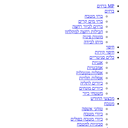
MP ברזים
ברזים
ברזי מטבח
ברזי מים קרים
ברזים לכיור רחצה
חבילות רחצה למקלחון
מוטות פינוק
מיתז לבידה
חיפוי
חיפוי קירות
כלים סניטריים
אגניות
אמבטיות
אסלות מונובלוק
אסלות תלויות
כיורים לתליה
כיורים מונחים
משטחי כיור
מבצעי החודש
מטבח
טוחני אשפה
כיורי מטבח
כיורי מטבח כפולים
סבוניות למטבח