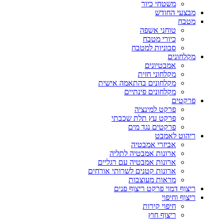
משטחי כיור
מבצעי החודש
מטבח
טוחני אשפה
כיורי מטבח
סבוניות למטבח
מקלחונים
אמבטיונים
מקלחוני חזית
מקלחונים בהתאמה אישית
מקלחונים פינתיים
פרקטים
פרקט למינציה
פרקט עץ תלת שכבתי
פרקטים נגד מים
ריהוט לאמבט
אביזרי אמבטיה
ארונות אמבטיה לתליה
ארונות אמבטיה עם רגליים
ארונות קטנים לשרותי אורחים
מראות מעוצבות
ריצוף דמוי פרקט ריצוף פנים
ריצוף וחיפוי
חיפוי קירות
ריצוף חוץ