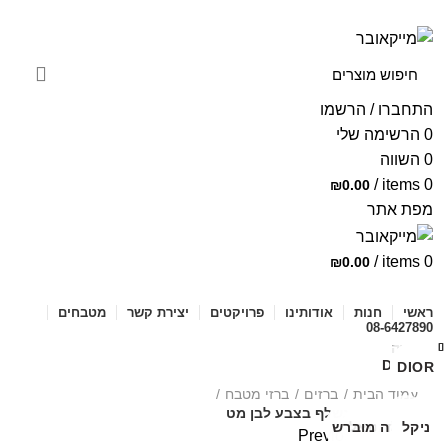
ניוזלטר
יצירת קשר
שאלות ותשובות
התחברו / הרשמו
0
הרשימה שלי
0
השווה
/
items
0
₪
0.00
מפת אתר
/
items
0
₪
0.00
קטגוריות מוצרים
ראשי
חנות
אודותינו
פרויקטים
יצירת קשר
מטבחים
08-6427890
סגירה
סגירה
סגירה
סגירה
סגירה
סגירה
סגירה
סגירה
DIOR
DIOR
DIOR
DIOR
DIOR
DIOR
DIOR
DIOR
DIOR
לחצו להגדלה
עמוד הבית
ברזים
ברזי מטבח
ברז מטבח נשלף בצבע לבן מט
לבן
ניקל
ניקל
ניקל
שחור
רוז גולד
סילבר מטאל
נירוסטה מוברש
נירוסטה מוברש
Previous product