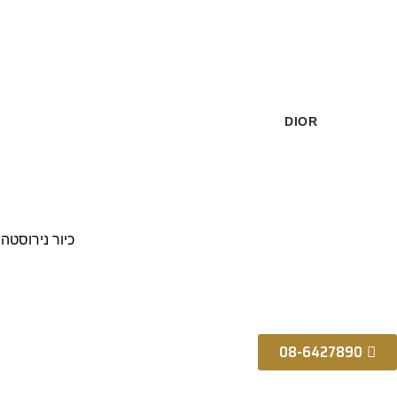
זהב
לבן
DIOR
זהב מט
כיור נירוסטה "סטיל" 
08-6427890