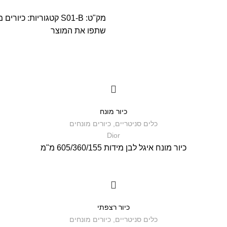
מק"ט:
S01-B
קטגוריות:
כיורים מ
שתפו את המוצר
כיור מונח
כלים סניטריים
,
כיורים מונחים
Dior
כיור מונח איגל לבן מידות 605/360/155 מ"מ
כיור רצפתי
כלים סניטריים
,
כיורים מונחים