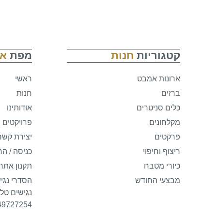
קטגוריות
חנות
מפת
א
ארונות אמבט
ראשי
ברזים
חנות
כלים סניטרים
אודותינו
מקלחונים
פרויקטים
פרקטים
יצירת קשר
ריצוף וחיפוי
כניסה / ה
כיורי מטבח
תקנון אתר
מבצעי החודש
הסדרי נגי
נגישים טלפ
49727254