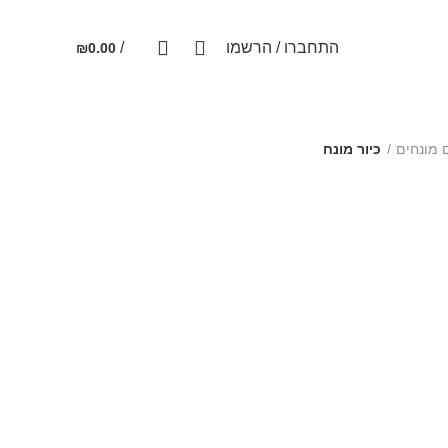
ניוזלטר
יצירת קשר
שאלות ותשובות
0
0
התחברו / הרשמו
/
₪
0.00
ם מונחים
כיור מונח