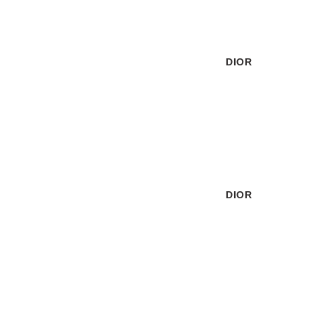
DIOR
קררה
DIOR
לבן