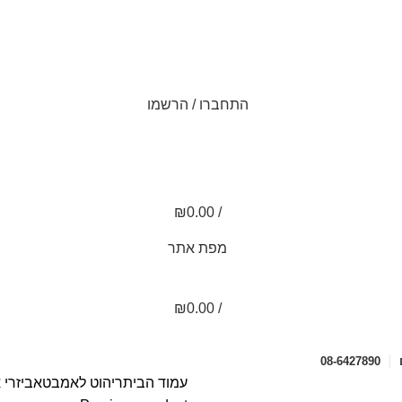
התחברו / הרשמו
0
0
₪
0.00
/
מפת אתר
₪
0.00
/
08-6427890
עמוד הבית
ריהוט לאמבט
אביזרי 