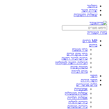
ניוזלטר
יצירת קשר
שאלות ותשובות
בחרו קטגוריה
MP ברזים
ברזים
ברזי מטבח
ברזי מים קרים
ברזים לכיור רחצה
חבילות רחצה למקלחון
מוטות פינוק
מיתז לבידה
חיפוי
חיפוי קירות
כלים סניטריים
אמבטיות
אסלות מונובלוק
אסלות תלויות
כיורים לתליה
כיורים מונחים