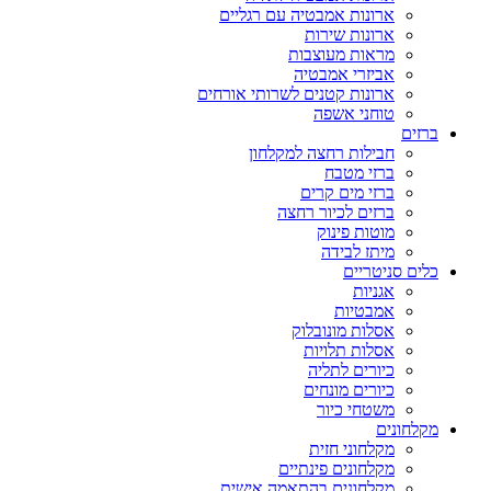
ארונות אמבטיה עם רגליים
ארונות שירות
מראות מעוצבות
אביזרי אמבטיה
ארונות קטנים לשרותי אורחים
טוחני אשפה
ברזים
חבילות רחצה למקלחון
ברזי מטבח
ברזי מים קרים
ברזים לכיור רחצה
מוטות פינוק
מיתז לבידה
כלים סניטריים
אגניות
אמבטיות
אסלות מונובלוק
אסלות תלויות
כיורים לתליה
כיורים מונחים
משטחי כיור
מקלחונים
מקלחוני חזית
מקלחונים פינתיים
מקלחונים בהתאמה אישית