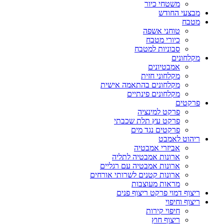
משטחי כיור
מבצעי החודש
מטבח
טוחני אשפה
כיורי מטבח
סבוניות למטבח
מקלחונים
אמבטיונים
מקלחוני חזית
מקלחונים בהתאמה אישית
מקלחונים פינתיים
פרקטים
פרקט למינציה
פרקט עץ תלת שכבתי
פרקטים נגד מים
ריהוט לאמבט
אביזרי אמבטיה
ארונות אמבטיה לתליה
ארונות אמבטיה עם רגליים
ארונות קטנים לשרותי אורחים
מראות מעוצבות
ריצוף דמוי פרקט ריצוף פנים
ריצוף וחיפוי
חיפוי קירות
ריצוף חוץ