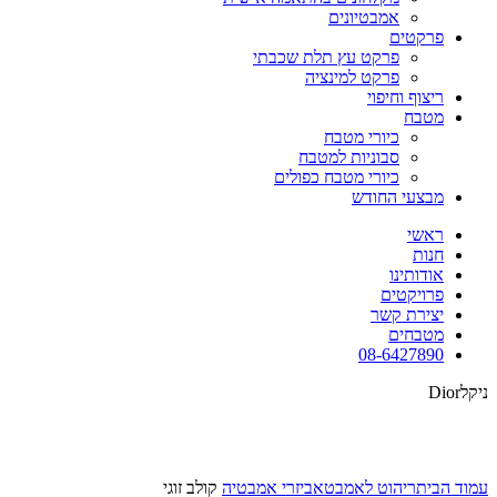
אמבטיונים
פרקטים
פרקט עץ תלת שכבתי
פרקט למינציה
ריצוף וחיפוי
מטבח
כיורי מטבח
סבוניות למטבח
כיורי מטבח כפולים
מבצעי החודש
ראשי
חנות
אודותינו
פרויקטים
יצירת קשר
מטבחים
08-6427890
ניקל
Dior
לחצו להגדלה
עמוד הבית
ריהוט לאמבט
אביזרי אמבטיה
קולב זוגי