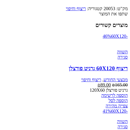
מק"ט:
20053
קטגוריה:
ריצוף וחיפוי
שתפו את המוצר
מוצרים קשורים
60X120
-46%
השווה
סגירה
ריצוף 60X120 גרניט פורצלן
מבצעי החודש
,
ריצוף וחיפוי
₪
89.00
₪
165.00
גרניט פורצלן 120X60
הוספה לרשימה
הוספה לסל
צפייה מהירה
60X120
-41%
השווה
סגירה