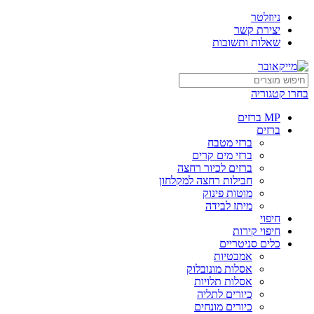
ניוזלטר
יצירת קשר
שאלות ותשובות
בחרו קטגוריה
MP ברזים
ברזים
ברזי מטבח
ברזי מים קרים
ברזים לכיור רחצה
חבילות רחצה למקלחון
מוטות פינוק
מיתז לבידה
חיפוי
חיפוי קירות
כלים סניטריים
אמבטיות
אסלות מונובלוק
אסלות תלויות
כיורים לתליה
כיורים מונחים