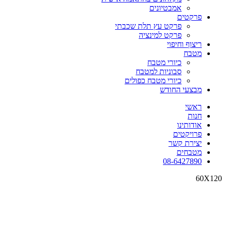
אמבטיונים
פרקטים
פרקט עץ תלת שכבתי
פרקט למינציה
ריצוף וחיפוי
מטבח
כיורי מטבח
סבוניות למטבח
כיורי מטבח כפולים
מבצעי החודש
ראשי
חנות
אודותינו
פרויקטים
יצירת קשר
מטבחים
08-6427890
60X120