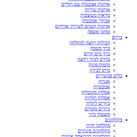
ארונות אמבטיה עם רגליים
ארונות שירות
מראות מעוצבות
אביזרי אמבטיה
ארונות קטנים לשרותי אורחים
טוחני אשפה
ברזים
חבילות רחצה למקלחון
ברזי מטבח
ברזי מים קרים
ברזים לכיור רחצה
מוטות פינוק
מיתז לבידה
כלים סניטריים
אגניות
אמבטיות
אסלות מונובלוק
אסלות תלויות
כיורים לתליה
כיורים מונחים
משטחי כיור
מקלחונים
מקלחוני חזית
מקלחונים פינתיים
מקלחונים בהתאמה אישית