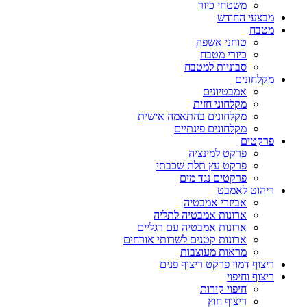
משטחי כיור
מבצעי החודש
מטבח
טוחני אשפה
כיורי מטבח
סבוניות למטבח
מקלחונים
אמבטיונים
מקלחוני חזית
מקלחונים בהתאמה אישית
מקלחונים פינתיים
פרקטים
פרקט למינציה
פרקט עץ תלת שכבתי
פרקטים נגד מים
ריהוט לאמבט
אביזרי אמבטיה
ארונות אמבטיה לתליה
ארונות אמבטיה עם רגליים
ארונות קטנים לשרותי אורחים
מראות מעוצבות
ריצוף דמוי פרקט ריצוף פנים
ריצוף וחיפוי
חיפוי קירות
ריצוף חוץ